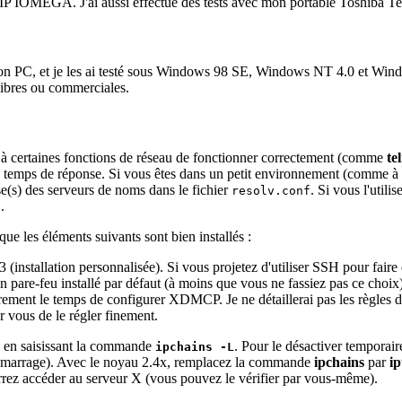
IOMEGA. J'ai aussi effectué des tests avec mon portable Toshiba Tecr
 mon PC, et je les ai testé sous Windows 98 SE, Windows NT 4.0 et Win
libres ou commerciales.
 à certaines fonctions de réseau de fonctionner correctement (comme
te
 temps de réponse. Si vous êtes dans un petit environnement (comme à la
se(s) des serveurs de noms dans le fichier
. Si vous l'util
resolv.conf
.
t
 les éléments suivants sont bien installés :
 (installation personnalisée). Si vous projetez d'utiliser SSH pour fair
 pare-feu installé par défaut (à moins que vous ne fassiez pas ce choix
irement le temps de configurer XDMCP. Je ne détaillerai pas les règles d
 vous de le régler finement.
eu en saisissant la commande
. Pour le désactiver temporai
ipchains -L
redémarrage). Avec le noyau 2.4x, remplacez la commande
ipchains
par
ip
urrez accéder au serveur X (vous pouvez le vérifier par vous-même).