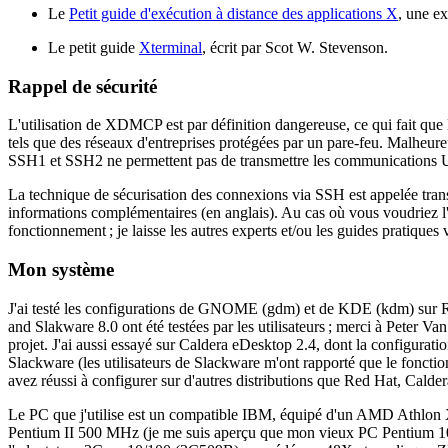
Le
Petit guide d'exécution à distance des applications X
, une ex
Le petit guide
Xterminal
, écrit par Scot W. Stevenson.
Rappel de sécurité
L'utilisation de XDMCP est par définition dangereuse, ce qui fait que l
tels que des réseaux d'entreprises protégées par un pare-feu. Malheur
SSH1 et SSH2 ne permettent pas de transmettre les communications 
La technique de sécurisation des connexions via SSH est appelée tr
informations complémentaires (en anglais). Au cas où vous voudriez l'
fonctionnement ; je laisse les autres experts et/ou les guides pratiques
Mon système
J'ai testé les configurations de GNOME (gdm) et de KDE (kdm) sur Red 
and Slakware 8.0 ont été testées par les utilisateurs ; merci à Peter Van
projet. J'ai aussi essayé sur Caldera eDesktop 2.4, dont la configuration
Slackware (les utilisateurs de Slackware m'ont rapporté que le fonction
avez réussi à configurer sur d'autres distributions que Red Hat, Calder
Le PC que j'utilise est un compatible IBM, équipé d'un AMD Athlon 
Pentium II 500 MHz (je me suis aperçu que mon vieux PC Pentium 100 