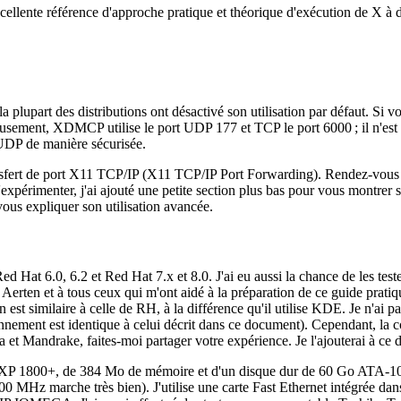
cellente référence d'approche pratique et théorique d'exécution de X à 
a plupart des distributions ont désactivé son utilisation par défaut. Si 
eusement, XDMCP utilise le port UDP 177 et TCP le port 6000 ; il n'est 
UDP de manière sécurisée.
ansfert de port X11 TCP/IP (X11 TCP/IP Port Forwarding). Rendez-vous
expérimenter, j'ai ajouté une petite section plus bas pour vous montre
 vous expliquer son utilisation avancée.
Hat 6.0, 6.2 et Red Hat 7.x et 8.0. J'ai eu aussi la chance de les test
 Aerten et à tous ceux qui m'ont aidé à la préparation de ce guide pratique
 est similaire à celle de RH, à la différence qu'il utilise KDE. Je n'ai p
nement est identique à celui décrit dans ce document). Cependant, la con
a et Mandrake, faites-moi partager votre expérience. Je l'ajouterai à ce
XP 1800+, de 384 Mo de mémoire et d'un disque dur de 60 Go ATA-100. C
MHz marche très bien). J'utilise une carte Fast Ethernet intégrée dan