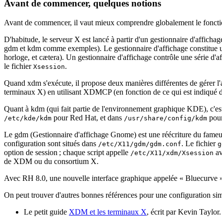
Avant de commencer, quelques notions
Avant de commencer, il vaut mieux comprendre globalement le foncti
D'habitude, le serveur X est lancé à partir d'un gestionnaire d'affich
gdm et kdm comme exemples). Le gestionnaire d'affichage constitue une
horloge, et cætera). Un gestionnaire d'affichage contrôle une série d'af
le fichier
.
Xsession
Quand xdm s'exécute, il propose deux manières différentes de gérer l'a
terminaux X) en utilisant XDMCP (en fonction de ce qui est indiqué d
Quant à kdm (qui fait partie de l'environnement graphique KDE), c'est
pour Red Hat, et dans
pour
/etc/kde/kdm
/usr/share/config/kdm
Le gdm (Gestionnaire d'affichage Gnome) est une réécriture du fameux
configuration sont situés dans
. Le fichier
/etc/X11/gdm/gdm.conf
g
option de session ; chaque script appelle
av
/etc/X11/xdm/Xsession
de XDM ou du consortium X.
Avec RH 8.0, une nouvelle interface graphique appelée «
Bluecurve
»
On peut trouver d'autres bonnes références pour une configuration sim
Le petit guide
XDM et les terminaux X
, écrit par Kevin Taylor.