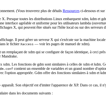
onnement. (Vous trouverez plus de détails
Ressources
ci-dessous et sur 
age X. Presque toutes les distributions Linux embarquent xdm, kdm et gdm
 interface agréable et uniforme pour les utilisateurs lambda (ouvertur
fichages X, qui peuvent être situés sur l'hôte local ou sur des serveurs 
ffichage. Il peut gérer un serveur X qui s'exécute sur la machine local
ans le fichier
— voir les pages de manuel de xdm).
Xaccess
 un remplaçant de xdm qui se configure de façon identique, à ceci près 
 Mandrake.
 xdm. Les fonctions de gdm sont similaires à celles de xdm et kdm. Gdm
contient un ensemble de variables et un grand nombre d'option
dm.conf
ec l'option appropriée. Gdm offre des fonctions similaires à xdm et kdm, 
 apparaît. Son objectif est d'imiter l'apparence de XP. Dans ce cas, il n
ilaire dans les documents suivants :