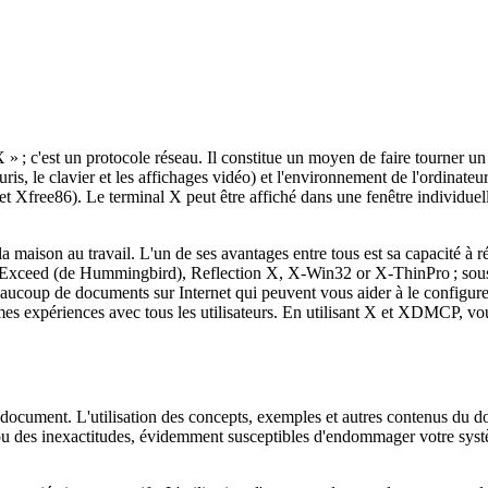
X
» ; c'est un protocole réseau. Il constitue un moyen de faire tourner u
uris, le clavier et les affichages vidéo) et l'environnement de l'ordinateur,
jet Xfree86). Le terminal X peut être affiché dans une fenêtre individuell
 la maison au travail. L'un de ses avantages entre tous est sa capacité à 
ue Exceed (de Hummingbird), Reflection X, X-Win32 or X-ThinPro ; sou
beaucoup de documents sur Internet qui peuvent vous aider à le configure
es expériences avec tous les utilisateurs. En utilisant X et XDMCP, vou
ocument. L'utilisation des concepts, exemples et autres contenus du docu
 ou des inexactitudes, évidemment susceptibles d'endommager votre syst