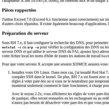
l'adaptateur 3Com 10/100 (3C509B), un cédérom 48X et un disque ZIP 
Pièces rapportées
J'utilise Exceed 7.0 (Exceed 6.x fonctionne aussi correctement) sur
d'autres choix répandus. Il existe également beaucoup d'applications, 
Préparation du serveur
Sous RH 7.x, il faut configurer la recherche des DNS, pour permettre
ou
pour vérifier la configuration des DNS ou les
netstat -r
arp -a
serveur DNS et qui utilise le serveur DNS du FAI, ajoutez l(es) adres
votre fichier local les noms d'hôte de toutes les stations de travail
hos
Pour que votre serveur X accepte une session XDMCP, assurez-vous que
Installez votre OS Linux. Dans mon cas, j'ai installé Red Hat 7.3
compiler SSH dans le kernel. De plus, RH 7.x est fourni avec un
règles à votre pare-feu ou si vous ne le neutralisez pas tempora
montrerai seulement comment le faire fonctionner, à charge pour
Avec le noyau 2.2x, vous afficherez les règles de votre pare-f
de panique, elles seront restaurées en les rechargeant ou au 
n'aurez pas besoin de désactiver votre pare-feu et que vous po