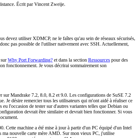
distance. Écrit par Vincent Zweije.
vous devez utiliser XDMCP, ne le faîtes qu'au sein de réseaux sécurisés,
donc pas possible de l'utiliser nativement avec SSH. Actuellement,
 sur
Why Port Forwarding?
et dans la section
Ressources
pour des
r son fonctionnement. Je vous décrirai sommairement son
er sur Mandrake 7.2, 8.0, 8.2 et 9.0. Les configurations de SuSE 7.2
. Je désire remercier tous les utilisateurs qui m'ont aidé à réaliser ce
as eu l'occasion de tester sur d'autres variantes telles que Debian ou
figuration devrait être similaire et devrait bien fonctionner. Si vous
 document.
ette machine a été mise à jour à partir d'un PC équipé d'un Intel
s ma nouvelle carte mère AMD. Sur mon vieux PC, j'utilise