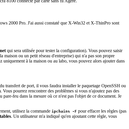
a 8100 connecté par carte sans fil Agere.
dows 2000 Pro. J'ai aussi constaté que X-Win32 et X-ThinPro sont
lnet
qui sera utilisée pour tester la configuration). Vous pouvez saisir
 maison ou un petit réseau d'entreprise) qui n'a pas son propre
isez uniquement à la maison ou au labo, vous pouvez alors ajouter dans
e du transfert de port, il vous faudra installer le paquetage OpenSSH ou
). Vous pourrez rencontrer des problèmes si vous n'ajoutez pas des
u pare-feu dans la mesure où ce n'est pas l'objet de ce document. Je
rement, utilisez la commande
pour effacer les règles (pas
ipchains -F
tables
. Un utilisateur m'a indiqué qu'en ajoutant cette règle, vous