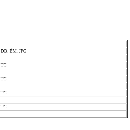
DB, ÉM, JPG
TC
TC
TC
TC