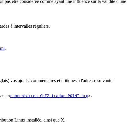
doit pas être considérée comme ayant une influence sur la validité d'une
des à intervalles réguliers.
tml
.
is) vos ajouts, commentaires et critiques à l'adresse suivante :
sse :
.
<
commentaires CHEZ traduc POINT org
>
bution Linux installée, ainsi que X.