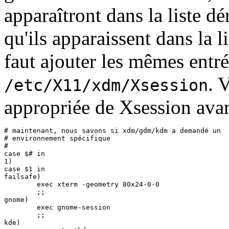
apparaîtront dans la liste d
qu'ils apparaissent dans la l
faut ajouter les mêmes entré
. 
/etc/X11/xdm/Xsession
appropriée de Xsession avant
# maintenant, nous savons si xdm/gdm/kdm a demandé un

# environnement spécifique

#

case $# in

1)

case $1 in

failsafe)

	exec xterm -geometry 80x24-0-0

	;;

gnome)

	exec gnome-session

	;;

kde)
