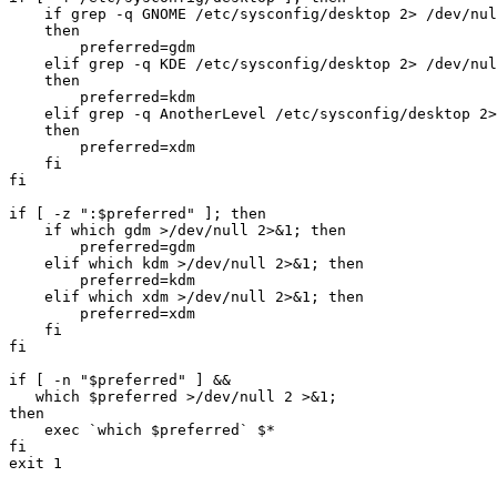
    if grep -q GNOME /etc/sysconfig/desktop 2> /dev/nul
    then

        preferred=gdm

    elif grep -q KDE /etc/sysconfig/desktop 2> /dev/nul
    then

        preferred=kdm

    elif grep -q AnotherLevel /etc/sysconfig/desktop 2>
    then

        preferred=xdm

    fi

fi

if [ -z ":$preferred" ]; then

    if which gdm >/dev/null 2>&1; then

        preferred=gdm

    elif which kdm >/dev/null 2>&1; then

        preferred=kdm

    elif which xdm >/dev/null 2>&1; then

        preferred=xdm

    fi

fi

if [ -n "$preferred" ] &&

   which $preferred >/dev/null 2 >&1; 

then

    exec `which $preferred` $*

fi
