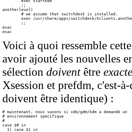
	exec startkde

	;;

anotherlevel)

	# we assume that switchdesk is installed.

	exec /usr/share/apps/switchdesk/Xclients.anotherlevel

	;;

esac

Voici à quoi ressemble cette
avoir ajouté les nouvelles e
sélection
doivent
être
exact
Xsession et prefdm, c'est-à-d
doivent être identique) :
# maintenant, nous savons si xdm/gdm/kdm a demandé un

# environnement spécifique

#

case $# in

  1) case $1 in
