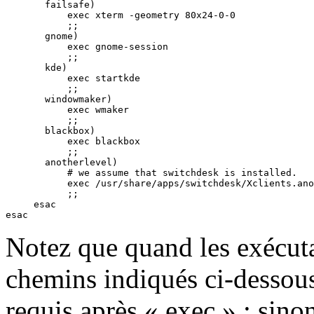
       failsafe)

           exec xterm -geometry 80x24-0-0

           ;;

       gnome)

           exec gnome-session

           ;;

       kde)

           exec startkde

           ;;

       windowmaker)

           exec wmaker

           ;;

       blackbox)

           exec blackbox

           ;;

       anotherlevel)

           # we assume that switchdesk is installed.

           exec /usr/share/apps/switchdesk/Xclients.ano
           ;;

     esac

Notez que quand les exécuta
chemins indiqués ci-dessous
requis après «
exec
» ; sinon