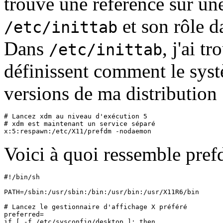
trouvé une référence sur un
et son rôle d
/etc/inittab
Dans
, j'ai t
/etc/inittab
définissent comment le sys
versions de ma distribution 
# Lancez xdm au niveau d'exécution 5

# xdm est maintenant un service séparé

Voici à quoi ressemble pref
#!/bin/sh

PATH=/sbin:/usr/sbin:/bin:/usr/bin:/usr/X11R6/bin

# Lancez le gestionnaire d'affichage X préféré

preferred=

if [ -f /etc/sysconfig/desktop ]; then
