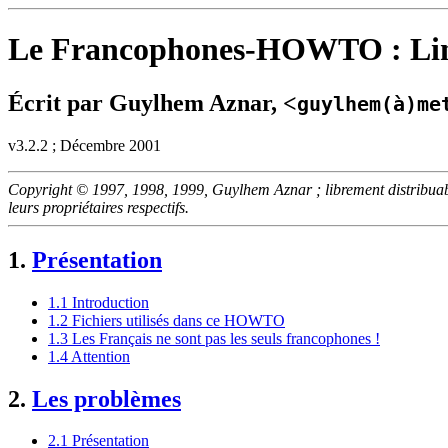
Le Francophones-HOWTO : Linu
Écrit par Guylhem Aznar, <
guylhem(à)me
v3.2.2 ; Décembre 2001
Copyright © 1997, 1998, 1999, Guylhem Aznar ; librement distribuabl
leurs propriétaires respectifs.
1.
Présentation
1.1 Introduction
1.2 Fichiers utilisés dans ce HOWTO
1.3 Les Français ne sont pas les seuls francophones !
1.4 Attention
2.
Les problèmes
2.1 Présentation