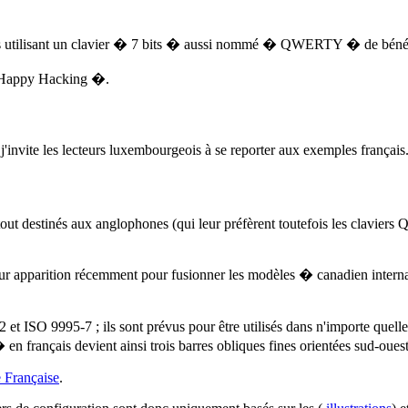
nes utilisant un clavier � 7 bits � aussi nommé � QWERTY � de bénéfici
 � Happy Hacking �.
invite les lecteurs luxembourgeois à se reporter aux exemples français
rtout destinés aux anglophones (qui leur préfèrent toutefois les clavie
leur apparition récemment pour fusionner les modèles � canadien int
O 9995-7 ; ils sont prévus pour être utilisés dans n'importe quelle l
 français devient ainsi trois barres obliques fines orientées sud-ouest
e Française
.