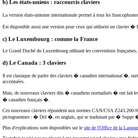
b) Les états-uniens : raccourcis claviers
La version états-unienne internationale permet à tous les francopho
Est disponible aussi une version pour ceux qui utilisent un clavier
c) Le Luxembourg : comme la France
Le Grand Duché du Luxembourg utilisant les conventions françaises, j'
d) Le Canada : 3 claviers
Il est classique de parler des claviers � canadien international �, su
accentuées.
Mais, de nouveaux claviers dits � canadiens normalisés � ont fait 
� canadien français �.
Ces nouveaux claviers répondent aux normes CAN/CSA Z243.200-92 et IS
pictogrammes : � Del �, en anglais, qui se traduisait par � Suppr � en
Plus d'explications sont disponibles sur le
site de l'Office de la Langu