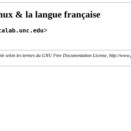
x & la langue française
>
talab.unc.edu
e selon les termes du GNU Free Documentation License, http://www.fsf.