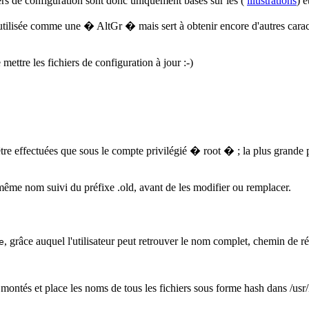
hiers de configuration sont donc uniquement basés sur les (
illustrations
) 
 utilisée comme une � AltGr � mais sert à obtenir encore d'autres carac
 mettre les fichiers de configuration à jour :-)
 effectuées que sous le compte privilégié � root � ; la plus grande pr
 même nom suivi du préfixe .old, avant de les modifier ou remplacer.
, grâce auquel l'utilisateur peut retrouver le nom complet, chemin de ré
e
montés et place les noms de tous les fichiers sous forme hash dans /usr/li