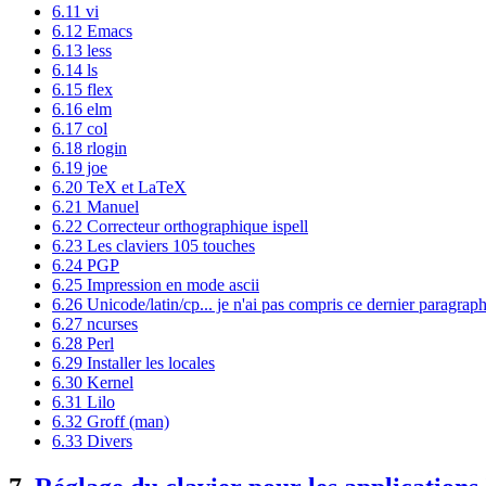
6.11 vi
6.12 Emacs
6.13 less
6.14 ls
6.15 flex
6.16 elm
6.17 col
6.18 rlogin
6.19 joe
6.20 TeX et LaTeX
6.21 Manuel
6.22 Correcteur orthographique ispell
6.23 Les claviers 105 touches
6.24 PGP
6.25 Impression en mode ascii
6.26 Unicode/latin/cp... je n'ai pas compris ce dernier paragraph
6.27 ncurses
6.28 Perl
6.29 Installer les locales
6.30 Kernel
6.31 Lilo
6.32 Groff (man)
6.33 Divers