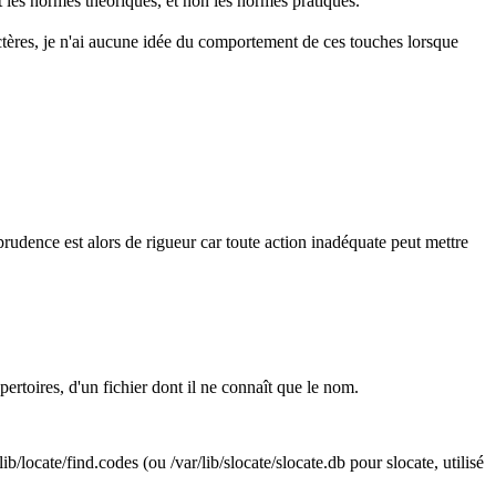
et les normes théoriques, et non les normes pratiques.
tères, je n'ai aucune idée du comportement de ces touches lorsque
udence est alors de rigueur car toute action inadéquate peut mettre
pertoires, d'un fichier dont il ne connaît que le nom.
b/locate/find.codes (ou /var/lib/slocate/slocate.db pour slocate, utilisé