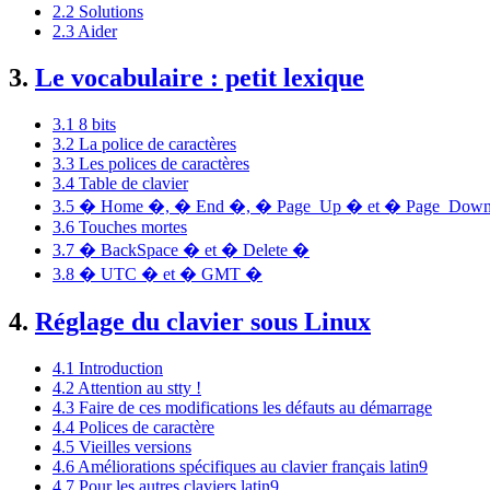
2.2 Solutions
2.3 Aider
3.
Le vocabulaire : petit lexique
3.1 8 bits
3.2 La police de caractères
3.3 Les polices de caractères
3.4 Table de clavier
3.5 � Home �, � End �, � Page_Up � et � Page_Dow
3.6 Touches mortes
3.7 � BackSpace � et � Delete �
3.8 � UTC � et � GMT �
4.
Réglage du clavier sous Linux
4.1 Introduction
4.2 Attention au stty !
4.3 Faire de ces modifications les défauts au démarrage
4.4 Polices de caractère
4.5 Vieilles versions
4.6 Améliorations spécifiques au clavier français latin9
4.7 Pour les autres claviers latin9